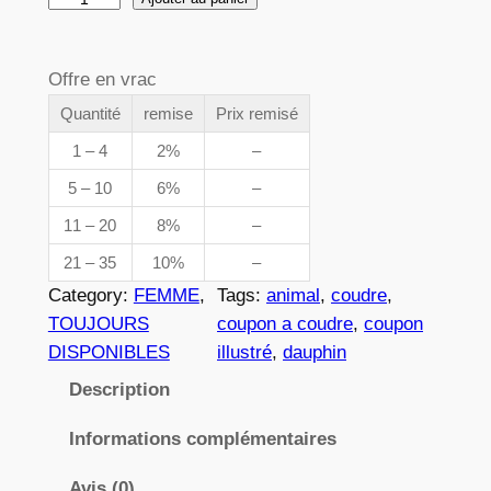
e
u
p
a
Offre en vrac
n
r
t
Quantité
remise
Prix remisé
i
i
1 – 4
2%
–
x
t
5 – 10
6%
–
é
11 – 20
8%
–
d
:
e
21 – 35
10%
–
3
0
Category:
FEMME
, 
Tags:
animal
, 
coudre
, 
4
,
TOUJOURS
coupon a coudre
, 
coupon
8
DISPONIBLES
illustré
, 
dauphin
8
2
Description
2
Informations complémentaires
€
Avis (0)