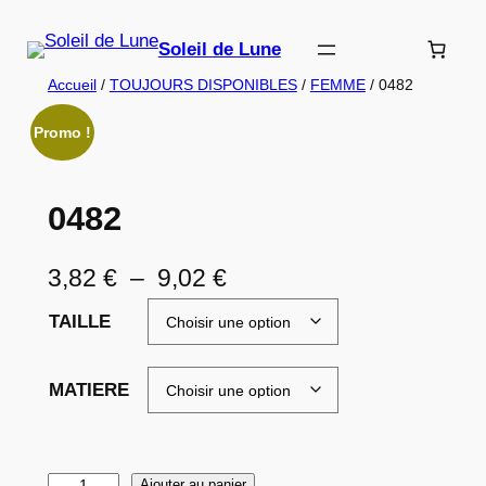
Aller
au
Soleil de Lune
contenu
Accueil
/
TOUJOURS DISPONIBLES
/
FEMME
/ 0482
Promo !
0482
P
3,82
€
–
9,02
€
l
TAILLE
a
g
MATIERE
e
d
q
Ajouter au panier