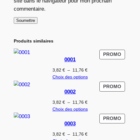
site dans le navigateur pour mon prochain
commentaire.
Produits similaires
PRODUI
PROMO
0001
EN
PROMO
Plage
3,82
€
–
11,76
€
de
Choix des options
prix :
PRODUI
PROMO
3,82 €
0002
EN
à
PROMO
Plage
3,82
€
–
11,76
€
11,76 €
de
Choix des options
prix :
PRODUI
PROMO
3,82 €
0003
EN
à
PROMO
Plage
3,82
€
–
11,76
€
11,76 €