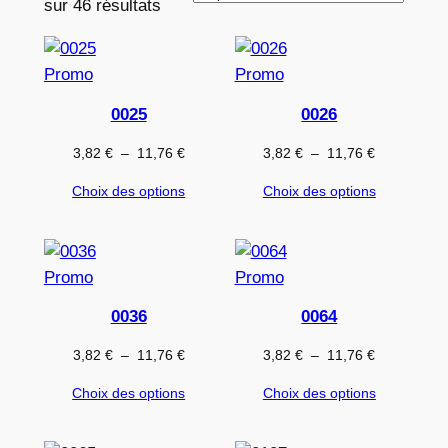
sur 46 résultats
Produit
Produit
Promo
Promo
en
en
0025
0026
promotion
promotion
Plage
Plage
3,82
€
–
11,76
€
3,82
€
–
11,76
€
de
de
Choix des options
Choix des options
prix :
prix :
3,82 €
3,82 €
à
à
11,76 €
11,76 €
Produit
Produit
Promo
Promo
en
en
0036
0064
promotion
promotion
Plage
Plage
3,82
€
–
11,76
€
3,82
€
–
11,76
€
de
de
Choix des options
Choix des options
prix :
prix :
3,82 €
3,82 €
à
à