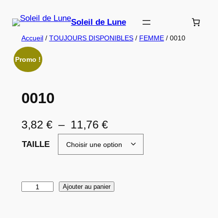
Aller
au
Soleil de Lune
contenu
Accueil
/
TOUJOURS DISPONIBLES
/
FEMME
/ 0010
Promo !
0010
P
3,82
€
–
11,76
€
l
TAILLE
a
g
q
Ajouter au panier
e
u
d
a