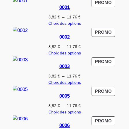
PRODUI
PROMO
0001
EN
PROMO
Plage
3,82
€
–
11,76
€
de
Choix des options
prix :
PRODUI
PROMO
3,82 €
0002
EN
à
PROMO
Plage
3,82
€
–
11,76
€
11,76 €
de
Choix des options
prix :
PRODUI
PROMO
3,82 €
0003
EN
à
PROMO
Plage
3,82
€
–
11,76
€
11,76 €
de
Choix des options
prix :
PRODUI
PROMO
3,82 €
0005
EN
à
PROMO
Plage
3,82
€
–
11,76
€
11,76 €
de
Choix des options
prix :
PRODUI
PROMO
3,82 €
0006
EN