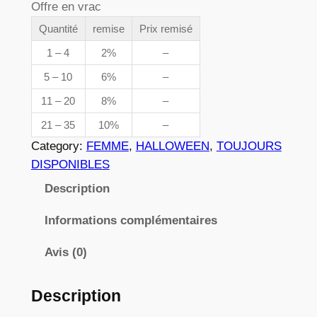
Offre en vrac
e
n
t
Quantité
remise
Prix remisé
p
i
1 – 4
2%
–
r
t
5 – 10
6%
–
é
i
11 – 20
8%
–
d
x
e
21 – 35
10%
–
0
Category:
FEMME
, 
HALLOWEEN
, 
TOUJOURS
0
:
DISPONIBLES
1
3
Description
0
,
Informations complémentaires
8
Avis (0)
2
Description
€