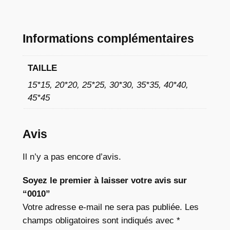
à
1
Informations complémentaires
1
,
TAILLE
7
15*15, 20*20, 25*25, 30*30, 35*35, 40*40,
45*45
6
Avis
€
Il n’y a pas encore d’avis.
Soyez le premier à laisser votre avis sur
“0010”
Votre adresse e-mail ne sera pas publiée.
Les
champs obligatoires sont indiqués avec
*