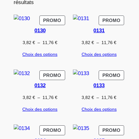
résultats
PRODUIT
PRODUI
PROMO
PROMO
EN
EN
0130
0131
PROMOTION
PROMO
Plage
Plage
3,82
€
–
11,76
€
3,82
€
–
11,76
€
de
de
Choix des options
Choix des options
prix :
prix :
3,82 €
3,82 €
à
à
PRODUIT
PRODUI
PROMO
PROMO
11,76 €
11,76 €
EN
EN
0132
0133
PROMOTION
PROMO
Plage
Plage
3,82
€
–
11,76
€
3,82
€
–
11,76
€
de
de
Choix des options
Choix des options
prix :
prix :
3,82 €
3,82 €
à
à
PRODUIT
PRODUI
PROMO
PROMO
11,76 €
11,76 €
EN
EN