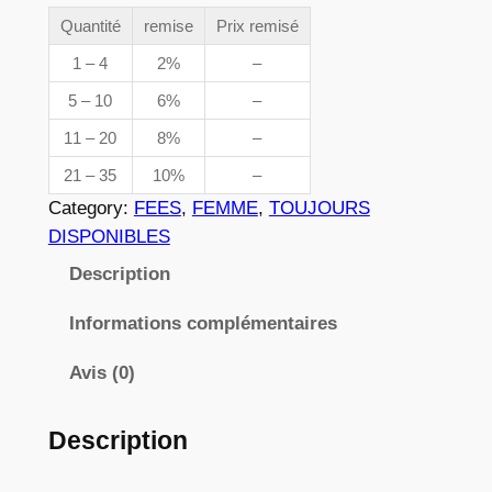
e
n
Quantité
remise
Prix remisé
t
p
1 – 4
2%
–
i
r
5 – 10
6%
–
t
é
i
11 – 20
8%
–
d
x
21 – 35
10%
–
e
Category:
FEES
, 
FEMME
, 
TOUJOURS
0
DISPONIBLES
0
:
5
Description
3
7
,
Informations complémentaires
8
Avis (0)
2
Description
€