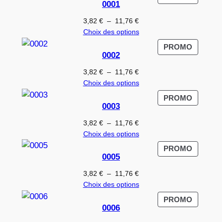
0001
EN
PROMO
Plage
3,82
€
–
11,76
€
de
Choix des options
prix :
PRODUI
PROMO
3,82 €
0002
EN
à
PROMO
Plage
3,82
€
–
11,76
€
11,76 €
de
Choix des options
prix :
PRODUI
PROMO
3,82 €
0003
EN
à
PROMO
Plage
3,82
€
–
11,76
€
11,76 €
de
Choix des options
prix :
PRODUI
PROMO
3,82 €
0005
EN
à
PROMO
Plage
3,82
€
–
11,76
€
11,76 €
de
Choix des options
prix :
PRODUI
PROMO
3,82 €
0006
EN
à
PROMO