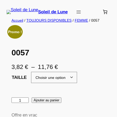
Aller
au
Soleil de Lune
contenu
Accueil
/
TOUJOURS DISPONIBLES
/
FEMME
/ 0057
Promo !
0057
P
3,82
€
–
11,76
€
l
TAILLE
a
g
q
Ajouter au panier
e
u
d
a
Offre en vrac