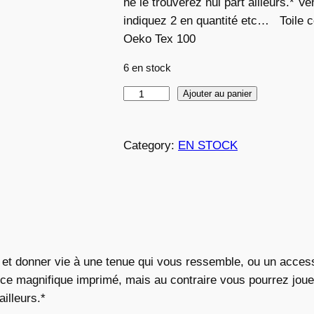
ne le trouverez nul part ailleurs.* 
indiquez 2 en quantité etc… Toile c
Oeko Tex 100
6 en stock
q
Ajouter au panier
u
a
Category:
EN STOCK
n
t
i
t
é
d
e
 et donner vie à une tenue qui vous ressemble, ou un access
T
 ce magnifique imprimé, mais au contraire vous pourrez jouer
O
illeurs.*
I