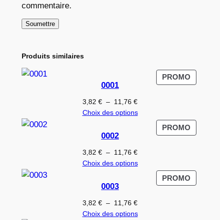
commentaire.
Produits similaires
PRODUI
PROMO
0001
EN
PROMO
Plage
3,82
€
–
11,76
€
de
Choix des options
prix :
PRODUI
PROMO
3,82 €
0002
EN
à
PROMO
Plage
3,82
€
–
11,76
€
11,76 €
de
Choix des options
prix :
PRODUI
PROMO
3,82 €
0003
EN
à
PROMO
Plage
3,82
€
–
11,76
€
11,76 €
de
Choix des options