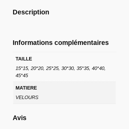
à
Description
9
,
0
Informations complémentaires
2
TAILLE
€
15*15, 20*20, 25*25, 30*30, 35*35, 40*40,
45*45
MATIERE
VELOURS
Avis