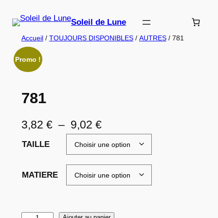
Aller
au
Soleil de Lune
contenu
Accueil
/
TOUJOURS DISPONIBLES
/
AUTRES
/ 781
Promo !
781
P
3,82
€
–
9,02
€
l
TAILLE
a
g
MATIERE
e
d
q
Ajouter au panier