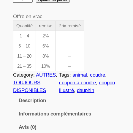
e
u
p
a
Offre en vrac
n
r
Quantité
remise
Prix remisé
t
i
1 – 4
2%
–
i
x
5 – 10
6%
–
t
é
11 – 20
8%
–
d
21 – 35
10%
–
:
e
Category:
AUTRES
, 
Tags:
animal
, 
coudre
, 
3
7
TOUJOURS
coupon a coudre
, 
coupon
8
,
DISPONIBLES
illustré
, 
dauphin
1
8
Description
2
Informations complémentaires
Avis (0)
€