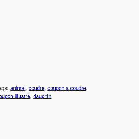
ags:
animal
, 
coudre
, 
coupon a coudre
, 
oupon illustré
, 
dauphin