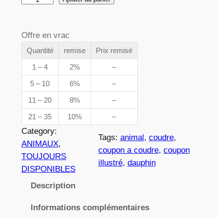
e
u
p
a
Offre en vrac
n
r
t
Quantité
remise
Prix remisé
i
i
1 – 4
2%
–
x
t
5 – 10
6%
–
é
11 – 20
8%
–
d
:
e
21 – 35
10%
–
3
7
Category:
Tags:
animal
, 
coudre
, 
3
,
ANIMAUX
, 
coupon a coudre
, 
coupon
0
TOUJOURS
8
illustré
, 
dauphin
DISPONIBLES
2
Description
Informations complémentaires
€