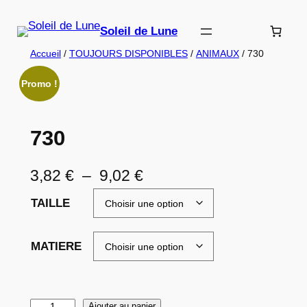
Aller
au
Soleil de Lune
contenu
Accueil
/
TOUJOURS DISPONIBLES
/
ANIMAUX
/ 730
Promo !
730
P
3,82
€
–
9,02
€
l
TAILLE
a
g
MATIERE
e
d
q
Ajouter au panier