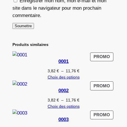
Enregistrer mon nom, mon e-mail et mon
site dans le navigateur pour mon prochain
commentaire.
Produits similaires
PRODUI
PROMO
0001
EN
PROMO
Plage
3,82
€
–
11,76
€
de
Choix des options
prix :
PRODUI
PROMO
3,82 €
0002
EN
à
PROMO
Plage
3,82
€
–
11,76
€
11,76 €
de
Choix des options
prix :
PRODUI
PROMO
3,82 €
0003
EN
à