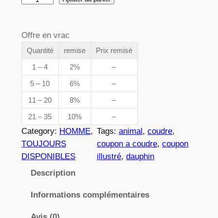
e
u
p
a
Offre en vrac
n
r
t
Quantité
remise
Prix remisé
i
i
1 – 4
2%
–
x
t
5 – 10
6%
–
é
11 – 20
8%
–
d
:
e
21 – 35
10%
–
3
7
Category:
HOMME
, 
Tags:
animal
, 
coudre
, 
0
,
TOUJOURS
coupon a coudre
, 
coupon
3
DISPONIBLES
illustré
, 
dauphin
8
Description
2
Informations complémentaires
€
Avis (0)