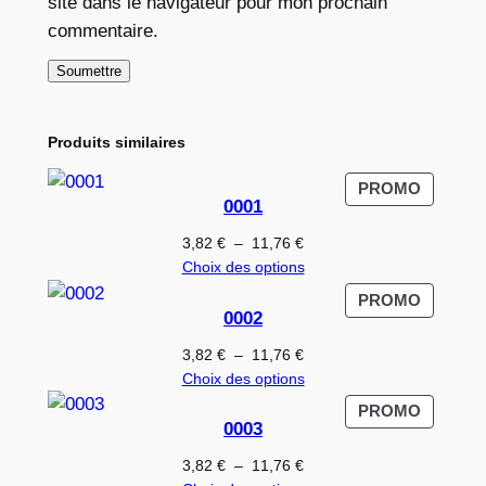
site dans le navigateur pour mon prochain
commentaire.
Produits similaires
PRODUI
PROMO
0001
EN
PROMO
Plage
3,82
€
–
11,76
€
de
Choix des options
prix :
PRODUI
PROMO
3,82 €
0002
EN
à
PROMO
Plage
3,82
€
–
11,76
€
11,76 €
de
Choix des options
prix :
PRODUI
PROMO
3,82 €
0003
EN
à
PROMO
Plage
3,82
€
–
11,76
€
11,76 €