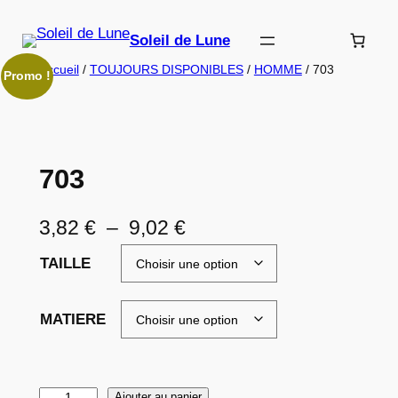
Aller
au
Soleil de Lune
contenu
Accueil
/
TOUJOURS DISPONIBLES
/
HOMME
/ 703
Promo !
703
P
3,82
€
–
9,02
€
l
TAILLE
a
g
MATIERE
e
d
q
Ajouter au panier