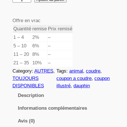
e
u
p
a
Offre en vrac
n
r
Quantité
remise
Prix remisé
t
i
i
1 – 4
2%
–
x
t
5 – 10
6%
–
é
11 – 20
8%
–
d
21 – 35
10%
–
:
e
Category:
AUTRES
, 
Tags:
animal
, 
coudre
, 
3
7
TOUJOURS
coupon a coudre
, 
coupon
0
,
DISPONIBLES
illustré
, 
dauphin
0
8
Description
2
Informations complémentaires
Avis (0)
€