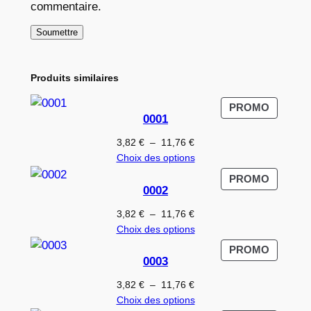
commentaire.
Produits similaires
PRODUI
PROMO
0001
EN
PROMO
Plage
3,82
€
–
11,76
€
de
Choix des options
prix :
PRODUI
PROMO
3,82 €
0002
EN
à
PROMO
Plage
3,82
€
–
11,76
€
11,76 €
de
Choix des options
prix :
PRODUI
PROMO
3,82 €
0003
EN
à
PROMO
Plage
3,82
€
–
11,76
€
11,76 €
de
Choix des options