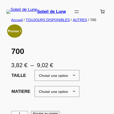
Aller
au
Soleil de Lune
contenu
Accueil
/
TOUJOURS DISPONIBLES
/
AUTRES
/ 700
Promo !
700
P
3,82
€
–
9,02
€
l
TAILLE
a
g
MATIERE
e
d
q
Ajouter au panier