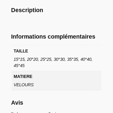
à
Description
9
,
0
Informations complémentaires
2
TAILLE
€
15*15, 20*20, 25*25, 30*30, 35*35, 40*40,
45*45
MATIERE
VELOURS
Avis