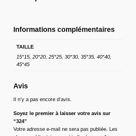
€
à
1
Informations complémentaires
1
,
TAILLE
7
15*15, 20*20, 25*25, 30*30, 35*35, 40*40,
45*45
6
Avis
€
Il n’y a pas encore d’avis.
Soyez le premier à laisser votre avis sur
“324”
Votre adresse e-mail ne sera pas publiée.
Les