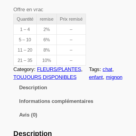
d
a
Offre en vrac
e
n
t
Quantité
remise
Prix remisé
p
i
1 – 4
2%
–
r
t
5 – 10
6%
–
é
i
11 – 20
8%
–
d
x
e
21 – 35
10%
–
3
Category:
FLEURS/PLANTES
, 
Tags:
chat
, 
2
:
TOUJOURS DISPONIBLES
enfant
, 
mignon
4
3
Description
,
Informations complémentaires
8
Avis (0)
2
Description