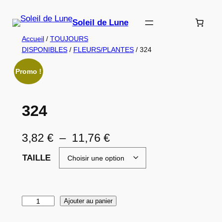
Aller
au
Soleil de Lune
contenu
Accueil
/
TOUJOURS
DISPONIBLES
/
FLEURS/PLANTES
/ 324
Promo !
324
P
3,82
€
–
11,76
€
l
TAILLE
a
g
q
Ajouter au panier
e
u