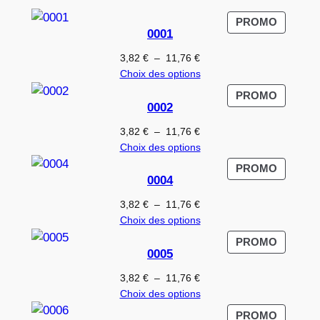
PRODUI
PROMO
0001
EN
PROMO
Plage
3,82
€
–
11,76
€
de
Choix des options
prix :
PRODUI
PROMO
3,82 €
0002
EN
à
PROMO
Plage
3,82
€
–
11,76
€
11,76 €
de
Choix des options
prix :
PRODUI
PROMO
3,82 €
0004
EN
à
PROMO
Plage
3,82
€
–
11,76
€
11,76 €
de
Choix des options
prix :
PRODUI
PROMO
3,82 €
0005
EN
à
PROMO
Plage
3,82
€
–
11,76
€
11,76 €
de
Choix des options
prix :
PRODUI
PROMO