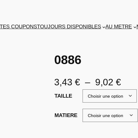
TES COUPONS
TOUJOURS DISPONIBLES
AU METRE
0886
P
3,43
€
–
9,02
€
l
TAILLE
a
MATIERE
g
e