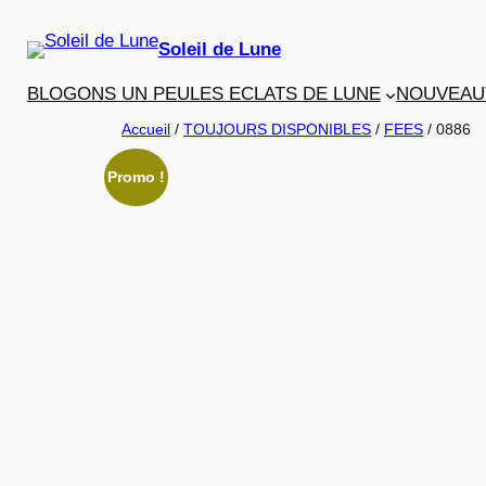
Aller
au
Soleil de Lune
contenu
BLOGONS UN PEU
LES ECLATS DE LUNE
NOUVEAU
Accueil
/
TOUJOURS DISPONIBLES
/
FEES
/ 0886
Promo !