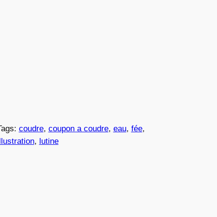
Tags:
coudre
, 
coupon a coudre
, 
eau
, 
fée
, 
illustration
, 
lutine