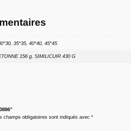
4
mentaires
3
30*30, 35*35, 40*40, 45*45
€
TONNE 156 g, SIMILICUIR 430 G
à
9
,
0
“0886”
2
s champs obligatoires sont indiqués avec
*