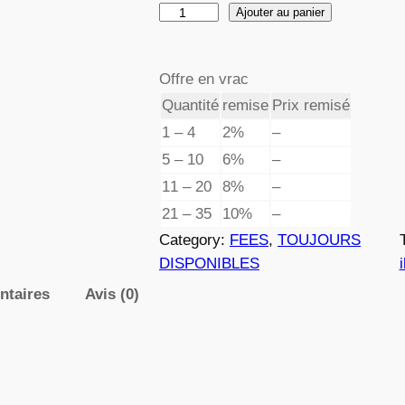
q
Ajouter au panier
d
u
a
e
Offre en vrac
n
Quantité
remise
Prix remisé
t
p
i
1 – 4
2%
–
t
r
5 – 10
6%
–
é
11 – 20
8%
–
i
d
21 – 35
10%
–
e
x
Category:
FEES
, 
TOUJOURS
0
DISPONIBLES
8
ntaires
Avis (0)
8
:
6
3
,