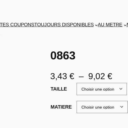
TES COUPONS
TOUJOURS DISPONIBLES
AU METRE
3
0863
P
3,43
€
–
9,02
€
l
TAILLE
a
MATIERE
g
e