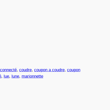
connecté
, 
coudre
, 
coupon a coudre
, 
coupon
é
, 
lue
, 
lune
, 
marionnette