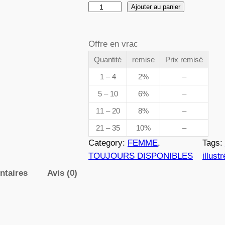
q
Ajouter au panier
d
u
a
e
Offre en vrac
n
t
Quantité
remise
Prix remisé
p
i
1 – 4
2%
–
t
r
5 – 10
6%
–
é
i
11 – 20
8%
–
d
e
21 – 35
10%
–
x
0
Category:
FEMME
, 
Tags:
8
TOUJOURS DISPONIBLES
illustr
6
ntaires
Avis (0)
:
3
3
,