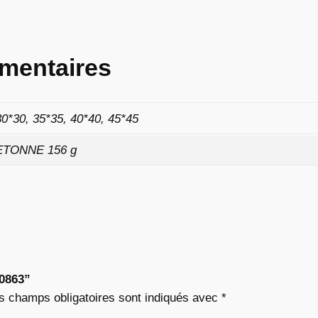
4
3
mentaires
30*30, 35*35, 40*40, 45*45
€
ETONNE 156 g
à
9
,
0
“0863”
2
s champs obligatoires sont indiqués avec
*