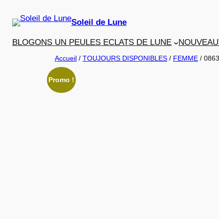
Aller
au
Soleil de Lune
contenu
BLOGONS UN PEU
LES ECLATS DE LUNE
NOUVEAU
Accueil
/
TOUJOURS DISPONIBLES
/
FEMME
/ 086
Promo !