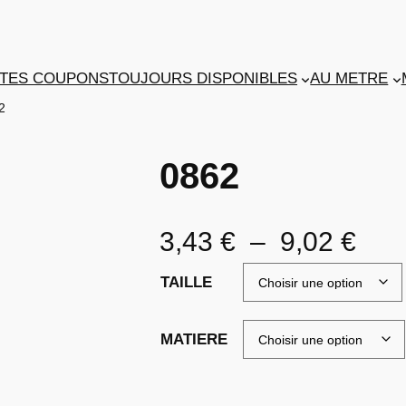
TES COUPONS
TOUJOURS DISPONIBLES
AU METRE
2
0862
P
3,43
€
–
9,02
€
l
TAILLE
a
MATIERE
g
e