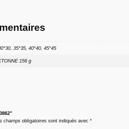
4
3
mentaires
30*30, 35*35, 40*40, 45*45
€
ETONNE 156 g
à
9
,
0
“0862”
2
s champs obligatoires sont indiqués avec
*