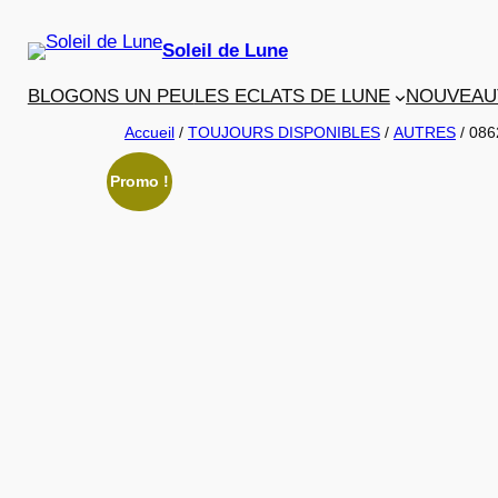
Aller
au
Soleil de Lune
contenu
BLOGONS UN PEU
LES ECLATS DE LUNE
NOUVEAU
Accueil
/
TOUJOURS DISPONIBLES
/
AUTRES
/ 086
Promo !