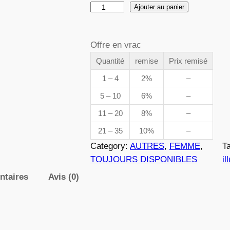
q
Ajouter au panier
d
u
a
e
Offre en vrac
n
t
Quantité
remise
Prix remisé
p
i
1 – 4
2%
–
t
r
5 – 10
6%
–
é
i
11 – 20
8%
–
d
e
21 – 35
10%
–
x
0
Category:
AUTRES
, 
FEMME
, 
T
8
TOUJOURS DISPONIBLES
il
6
ntaires
Avis (0)
:
2
3
,