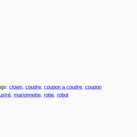
ags:
clown
, 
coudre
, 
coupon a coudre
, 
coupon
lustré
, 
marionnette
, 
robe
, 
robot