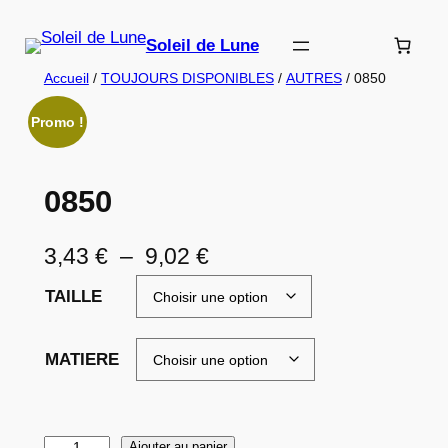
Aller
au
Soleil de Lune
contenu
Accueil
/
TOUJOURS DISPONIBLES
/
AUTRES
/ 0850
Promo !
0850
P
3,43
€
–
9,02
€
l
TAILLE
a
g
MATIERE
e
d
q
Ajouter au panier