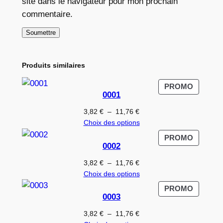
site dans le navigateur pour mon prochain
commentaire.
Produits similaires
PRODUI
PROMO
0001
EN
PROMO
Plage
3,82
€
–
11,76
€
de
Choix des options
prix :
PRODUI
PROMO
3,82 €
0002
EN
à
PROMO
Plage
3,82
€
–
11,76
€
11,76 €
de
Choix des options
prix :
PRODUI
PROMO
3,82 €
0003
EN
à
PROMO
Plage
3,82
€
–
11,76
€
11,76 €