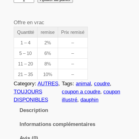
e
u
p
a
Offre en vrac
n
r
t
Quantité
remise
Prix remisé
i
i
1 – 4
2%
–
x
t
5 – 10
6%
–
é
11 – 20
8%
–
d
:
e
21 – 35
10%
–
3
0
Category:
AUTRES
, 
Tags:
animal
, 
coudre
, 
8
,
TOUJOURS
coupon a coudre
, 
coupon
5
DISPONIBLES
illustré
, 
dauphin
4
0
Description
3
Informations complémentaires
€
Avis (0)