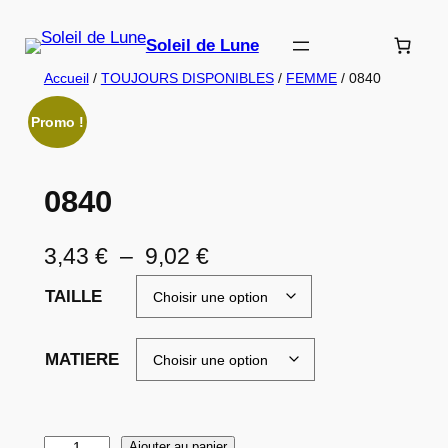
Aller
au
Soleil de Lune
contenu
Accueil
/
TOUJOURS DISPONIBLES
/
FEMME
/ 0840
Promo !
0840
P
3,43
€
–
9,02
€
l
TAILLE
a
g
MATIERE
e
d
q
Ajouter au panier