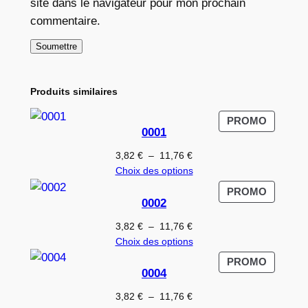
site dans le navigateur pour mon prochain
commentaire.
Produits similaires
PRODUI
PROMO
0001
EN
PROMO
Plage
3,82
€
–
11,76
€
de
Choix des options
prix :
PRODUI
PROMO
3,82 €
0002
EN
à
PROMO
Plage
3,82
€
–
11,76
€
11,76 €
de
Choix des options
prix :
PRODUI
PROMO
3,82 €
0004
EN
à
PROMO
Plage
3,82
€
–
11,76
€
11,76 €