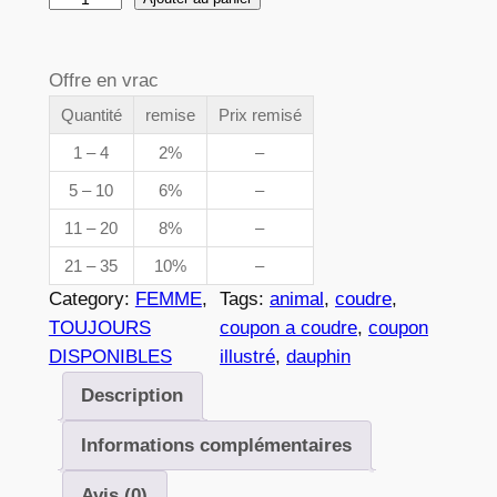
e
u
p
a
Offre en vrac
n
r
t
Quantité
remise
Prix remisé
i
i
1 – 4
2%
–
x
t
5 – 10
6%
–
é
11 – 20
8%
–
d
:
e
21 – 35
10%
–
3
0
Category:
FEMME
, 
Tags:
animal
, 
coudre
, 
8
,
TOUJOURS
coupon a coudre
, 
coupon
4
DISPONIBLES
illustré
, 
dauphin
4
0
Description
3
Informations complémentaires
€
Avis (0)