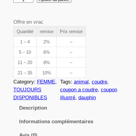
e
u
p
a
Offre en vrac
n
r
t
Quantité
remise
Prix remisé
i
i
1 – 4
2%
–
x
t
5 – 10
6%
–
é
11 – 20
8%
–
d
:
e
21 – 35
10%
–
3
0
Category:
FEMME
, 
Tags:
animal
, 
coudre
, 
8
,
TOUJOURS
coupon a coudre
, 
coupon
0
DISPONIBLES
illustré
, 
dauphin
8
6
Description
2
Informations complémentaires
€
Avis (0)