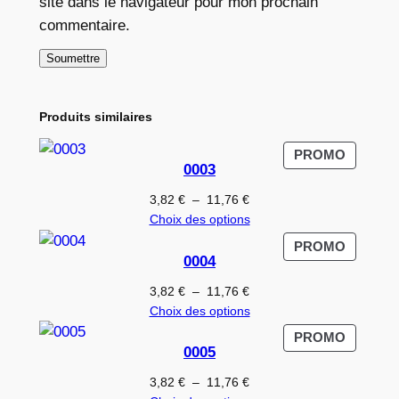
site dans le navigateur pour mon prochain
commentaire.
Produits similaires
PRODUI
PROMO
0003
EN
PROMO
Plage
3,82
€
–
11,76
€
de
Choix des options
prix :
PRODUI
PROMO
3,82 €
0004
EN
à
PROMO
Plage
3,82
€
–
11,76
€
11,76 €
de
Choix des options
prix :
PRODUI
PROMO
3,82 €
0005
EN
à
PROMO
Plage
3,82
€
–
11,76
€
11,76 €