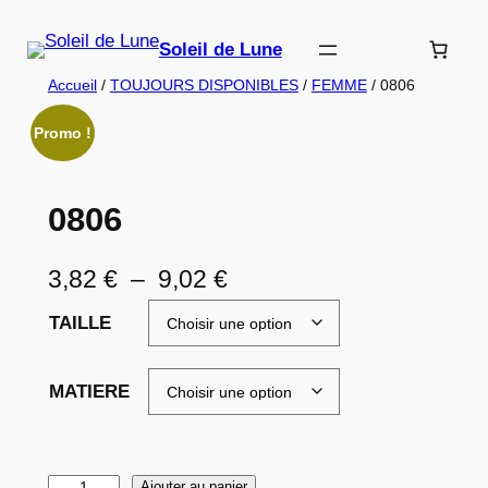
Aller
au
Soleil de Lune
contenu
Accueil
/
TOUJOURS DISPONIBLES
/
FEMME
/ 0806
Promo !
0806
P
3,82
€
–
9,02
€
l
TAILLE
a
g
MATIERE
e
d
q
Ajouter au panier