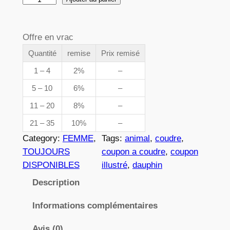
e
u
p
a
Offre en vrac
n
r
t
Quantité
remise
Prix remisé
i
i
1 – 4
2%
–
x
t
5 – 10
6%
–
é
11 – 20
8%
–
d
:
e
21 – 35
10%
–
3
0
Category:
FEMME
, 
Tags:
animal
, 
coudre
, 
8
,
TOUJOURS
coupon a coudre
, 
coupon
0
DISPONIBLES
illustré
, 
dauphin
8
4
Description
2
Informations complémentaires
€
Avis (0)