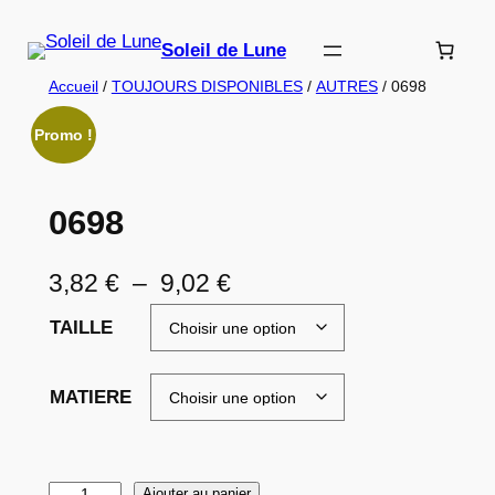
Aller
au
Soleil de Lune
contenu
Accueil
/
TOUJOURS DISPONIBLES
/
AUTRES
/ 0698
Promo !
0698
P
3,82
€
–
9,02
€
l
TAILLE
a
g
MATIERE
e
d
q
Ajouter au panier