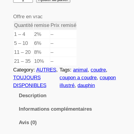
e
u
p
a
Offre en vrac
n
r
Quantité
remise
Prix remisé
t
1 – 4
2%
–
i
i
5 – 10
6%
–
x
t
11 – 20
8%
–
é
21 – 35
10%
–
d
:
Category:
AUTRES
, 
Tags:
animal
, 
coudre
, 
e
3
TOUJOURS
coupon a coudre
, 
coupon
0
DISPONIBLES
illustré
, 
dauphin
6
,
9
Description
8
8
2
Informations complémentaires
Avis (0)
€