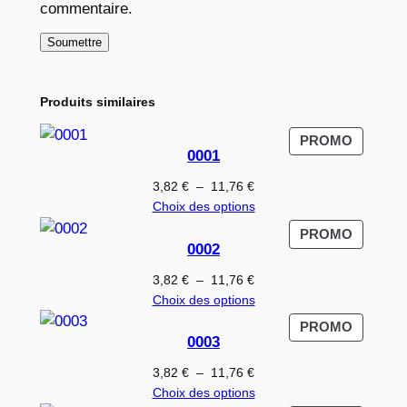
commentaire.
Produits similaires
PRODUI
PROMO
0001
EN
PROMO
Plage
3,82
€
–
11,76
€
de
Choix des options
prix :
PRODUI
PROMO
3,82 €
0002
EN
à
PROMO
Plage
3,82
€
–
11,76
€
11,76 €
de
Choix des options
prix :
PRODUI
PROMO
3,82 €
0003
EN
à
PROMO
Plage
3,82
€
–
11,76
€
11,76 €
de
Choix des options