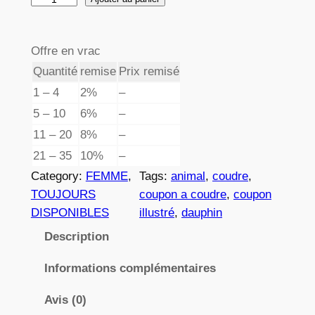
e
u
p
a
Offre en vrac
n
r
Quantité
remise
Prix remisé
t
i
i
1 – 4
2%
–
x
t
5 – 10
6%
–
é
11 – 20
8%
–
d
21 – 35
10%
–
:
e
Category:
FEMME
, 
Tags:
animal
, 
coudre
, 
3
0
TOUJOURS
coupon a coudre
, 
coupon
6
,
DISPONIBLES
illustré
, 
dauphin
8
8
Description
3
2
Informations complémentaires
Avis (0)
€