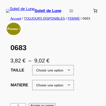
Aller
au
Soleil de Lune
contenu
Accueil
/
TOUJOURS DISPONIBLES
/
FEMME
/ 0683
Promo !
0683
P
3,82
€
–
9,02
€
l
TAILLE
a
g
MATIERE
e
d
q
Ajouter au panier