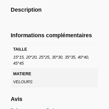
à
Description
9
,
0
Informations complémentaires
2
TAILLE
€
15*15, 20*20, 25*25, 30*30, 35*35, 40*40,
45*45
MATIERE
VELOURS
Avis