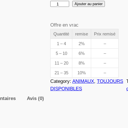
q
Ajouter au panier
d
u
a
e
Offre en vrac
n
t
Quantité
remise
Prix remisé
p
i
1 – 4
2%
–
t
r
5 – 10
6%
–
é
i
11 – 20
8%
–
d
e
21 – 35
10%
–
x
0
Category:
ANIMAUX
, 
TOUJOURS
6
DISPONIBLES
5
ntaires
Avis (0)
:
4
3
,