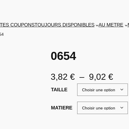
TES COUPONS
TOUJOURS DISPONIBLES
AU METRE
54
0654
P
3,82
€
–
9,02
€
l
TAILLE
a
MATIERE
g
e