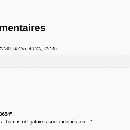
8
2
mentaires
30*30, 35*35, 40*40, 45*45
€
à
9
,
0
“0654”
2
s champs obligatoires sont indiqués avec
*