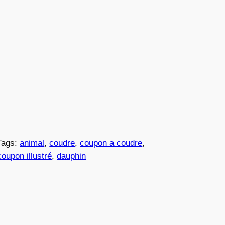
Tags:
animal
, 
coudre
, 
coupon a coudre
, 
coupon illustré
, 
dauphin