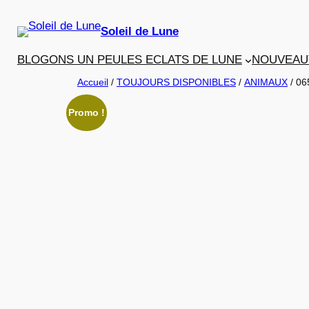
Aller
au
Soleil de Lune
contenu
BLOGONS UN PEU
LES ECLATS DE LUNE
NOUVEAU
Accueil
/
TOUJOURS DISPONIBLES
/
ANIMAUX
/ 06
Promo !