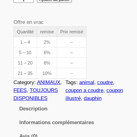
e
u
p
a
Offre en vrac
n
r
t
Quantité
remise
Prix remisé
i
i
1 – 4
2%
–
x
t
5 – 10
6%
–
é
11 – 20
8%
–
d
:
e
21 – 35
10%
–
3
0
Category:
ANIMAUX
, 
Tags:
animal
, 
coudre
, 
5
,
FEES
, 
TOUJOURS
coupon a coudre
, 
coupon
3
DISPONIBLES
illustré
, 
dauphin
8
9
Description
2
Informations complémentaires
€
Avis (0)