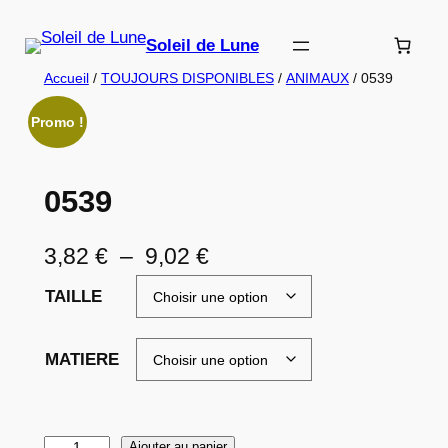
Aller
au
Soleil de Lune
contenu
Accueil
/
TOUJOURS DISPONIBLES
/
ANIMAUX
/ 0539
Promo !
0539
P
3,82
€
–
9,02
€
l
TAILLE
a
g
MATIERE
e
d
q
Ajouter au panier