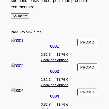
site dans le navigateur pour mon prochain
commentaire.
Produits similaires
PRODUI
PROMO
0001
EN
PROMO
Plage
3,82
€
–
11,76
€
de
Choix des options
prix :
PRODUI
PROMO
3,82 €
0002
EN
à
PROMO
Plage
3,82
€
–
11,76
€
11,76 €
de
Choix des options
prix :
PRODUI
PROMO
3,82 €
0004
EN
à
PROMO
Plage
3,82
€
–
11,76
€
11,76 €