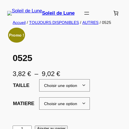
Aller
au
Soleil de Lune
contenu
Accueil
/
TOUJOURS DISPONIBLES
/
AUTRES
/ 0525
Promo !
0525
P
3,82
€
–
9,02
€
l
TAILLE
a
g
MATIERE
e
d
q
Ajouter au panier