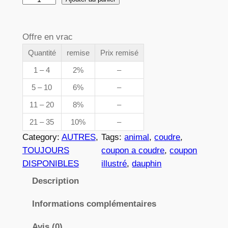
e
u
p
a
Offre en vrac
n
r
t
Quantité
remise
Prix remisé
i
i
1 – 4
2%
–
x
t
5 – 10
6%
–
é
11 – 20
8%
–
d
:
e
21 – 35
10%
–
3
0
Category:
AUTRES
, 
Tags:
animal
, 
coudre
, 
5
,
TOUJOURS
coupon a coudre
, 
coupon
2
DISPONIBLES
illustré
, 
dauphin
8
5
Description
2
Informations complémentaires
€
Avis (0)