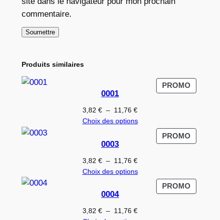
site dans le navigateur pour mon prochain
commentaire.
Produits similaires
PRODUI
PROMO
0001
EN
PROMO
Plage
3,82
€
–
11,76
€
de
Choix des options
prix :
PRODUI
PROMO
3,82 €
0003
EN
à
PROMO
Plage
3,82
€
–
11,76
€
11,76 €
de
Choix des options
prix :
PRODUI
PROMO
3,82 €
0004
EN
à
PROMO
Plage
3,82
€
–
11,76
€
11,76 €