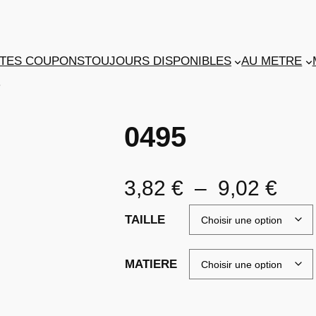
TES COUPONS
TOUJOURS DISPONIBLES
AU METRE
5
0495
P
3,82
€
–
9,02
€
l
TAILLE
a
MATIERE
g
e