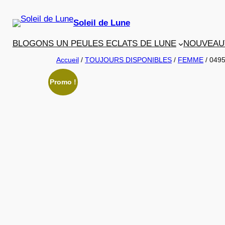
Aller
au
Soleil de Lune
contenu
BLOGONS UN PEU
LES ECLATS DE LUNE
NOUVEAU
Accueil
/
TOUJOURS DISPONIBLES
/
FEMME
/ 049
Promo !