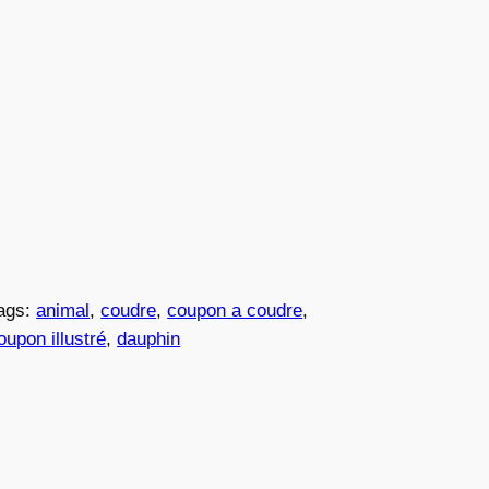
ags:
animal
, 
coudre
, 
coupon a coudre
, 
oupon illustré
, 
dauphin