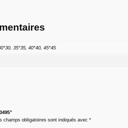
8
2
mentaires
30*30, 35*35, 40*40, 45*45
€
à
9
,
0
“0495”
2
s champs obligatoires sont indiqués avec
*