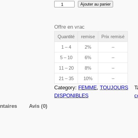
q
Ajouter au panier
d
u
a
e
Offre en vrac
n
t
Quantité
remise
Prix remisé
p
i
1 – 4
2%
–
t
r
5 – 10
6%
–
é
i
11 – 20
8%
–
d
e
21 – 35
10%
–
x
0
Category:
FEMME
, 
TOUJOURS
T
4
DISPONIBLES
c
9
ntaires
Avis (0)
:
5
3
,