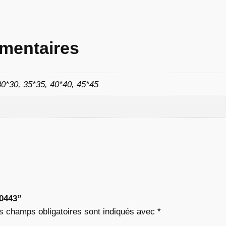
8
2
mentaires
30*30, 35*35, 40*40, 45*45
€
à
9
,
0
“0443”
2
s champs obligatoires sont indiqués avec
*