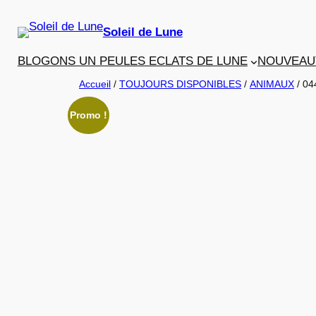
Aller
au
Soleil de Lune
contenu
BLOGONS UN PEU
LES ECLATS DE LUNE
NOUVEAU
Accueil
/
TOUJOURS DISPONIBLES
/
ANIMAUX
/ 04
Promo !