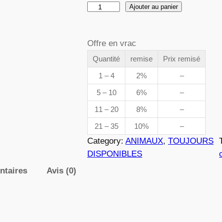
q
Ajouter au panier
d
u
a
e
Offre en vrac
n
t
Quantité
remise
Prix remisé
p
i
1 – 4
2%
–
t
r
5 – 10
6%
–
é
i
11 – 20
8%
–
d
e
21 – 35
10%
–
x
0
Category:
ANIMAUX
, 
TOUJOURS
4
DISPONIBLES
4
ntaires
Avis (0)
:
3
3
,