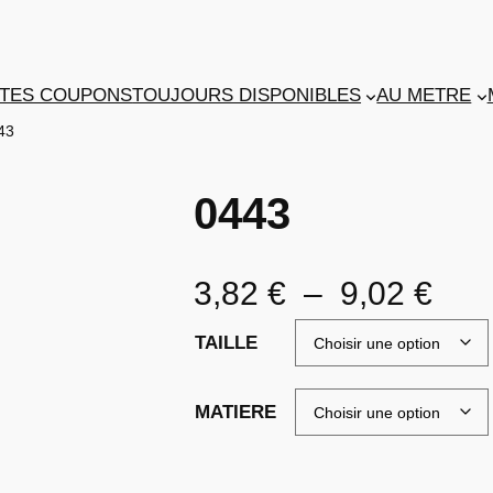
TES COUPONS
TOUJOURS DISPONIBLES
AU METRE
43
0443
P
3,82
€
–
9,02
€
l
TAILLE
a
MATIERE
g
e