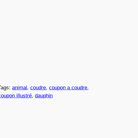
Tags:
animal
, 
coudre
, 
coupon a coudre
, 
coupon illustré
, 
dauphin