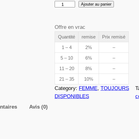
q
Ajouter au panier
d
u
a
e
Offre en vrac
n
t
Quantité
remise
Prix remisé
p
i
1 – 4
2%
–
t
r
5 – 10
6%
–
é
i
11 – 20
8%
–
d
e
21 – 35
10%
–
x
0
Category:
FEMME
, 
TOUJOURS
T
4
DISPONIBLES
c
0
ntaires
Avis (0)
:
8
3
,