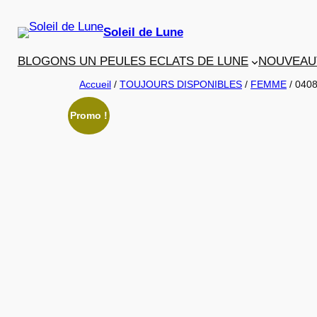
Aller
au
Soleil de Lune
contenu
BLOGONS UN PEU
LES ECLATS DE LUNE
NOUVEAU
Accueil
/
TOUJOURS DISPONIBLES
/
FEMME
/ 040
Promo !