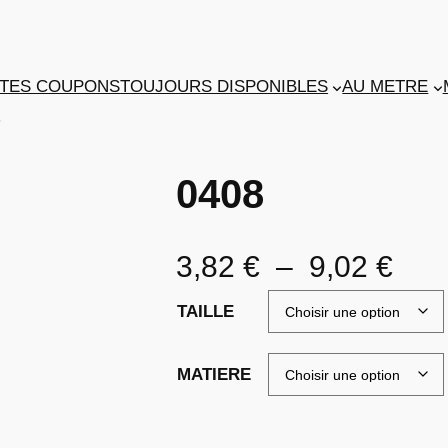
TES COUPONS
TOUJOURS DISPONIBLES
AU METRE
8
0408
P
3,82
€
–
9,02
€
l
TAILLE
a
MATIERE
g
e