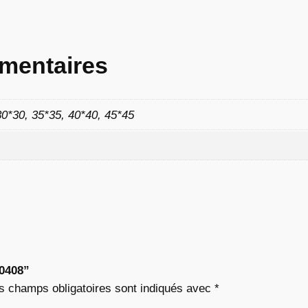
8
2
mentaires
30*30, 35*35, 40*40, 45*45
€
à
9
,
0
“0408”
2
s champs obligatoires sont indiqués avec
*