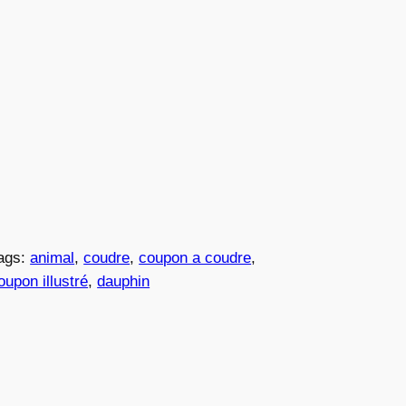
ags:
animal
, 
coudre
, 
coupon a coudre
, 
oupon illustré
, 
dauphin