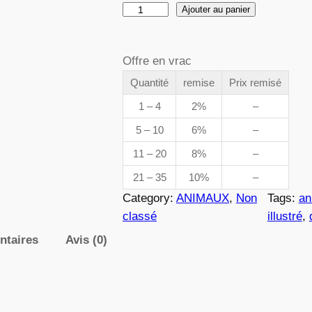
q
Ajouter au panier
d
u
a
e
Offre en vrac
n
t
Quantité
remise
Prix remisé
p
i
1 – 4
2%
–
t
r
5 – 10
6%
–
é
i
11 – 20
8%
–
d
e
21 – 35
10%
–
x
0
Category:
ANIMAUX
, 
Non
Tags:
an
4
classé
illustré
, 
0
ntaires
Avis (0)
:
2
3
,