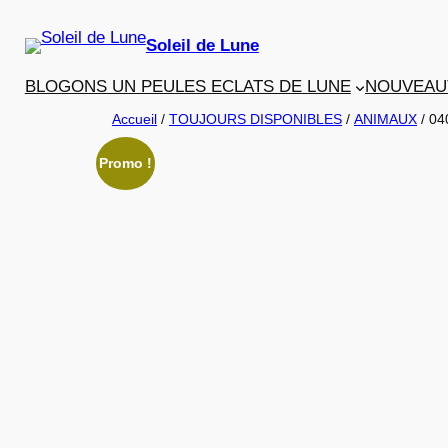
Aller
au
Soleil de Lune
contenu
BLOGONS UN PEU
LES ECLATS DE LUNE
NOUVEAU
Accueil
/
TOUJOURS DISPONIBLES
/
ANIMAUX
/ 04
Promo !