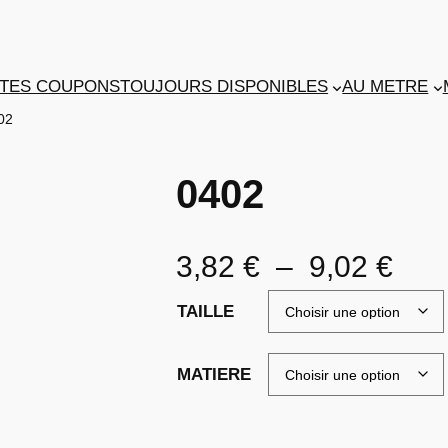
TES COUPONS
TOUJOURS DISPONIBLES
AU METRE
02
0402
P
3,82
€
–
9,02
€
l
TAILLE
a
MATIERE
g
e