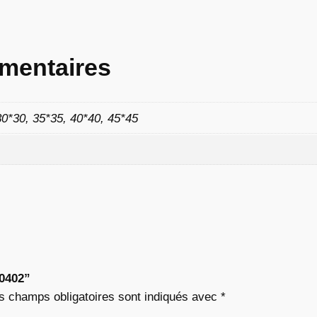
8
2
mentaires
30*30, 35*35, 40*40, 45*45
€
à
9
,
0
“0402”
2
s champs obligatoires sont indiqués avec
*