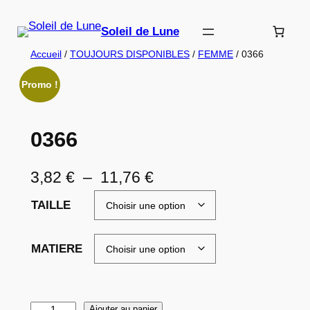
Aller
au
Soleil de Lune
contenu
Accueil
/
TOUJOURS DISPONIBLES
/
FEMME
/ 0366
Promo !
0366
P
3,82
€
–
11,76
€
l
TAILLE
a
g
MATIERE
e
d
q
Ajouter au panier