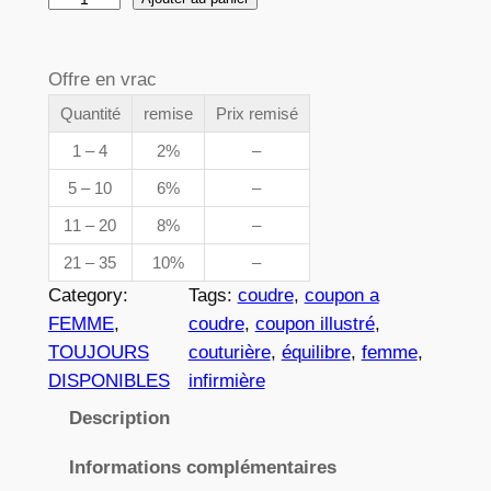
e
u
p
a
Offre en vrac
n
r
t
Quantité
remise
Prix remisé
i
i
1 – 4
2%
–
x
t
5 – 10
6%
–
é
11 – 20
8%
–
d
:
e
21 – 35
10%
–
3
0
Category:
Tags:
coudre
, 
coupon a
3
,
FEMME
, 
coudre
, 
coupon illustré
, 
6
TOUJOURS
couturière
, 
équilibre
, 
femme
, 
8
6
DISPONIBLES
infirmière
2
Description
Informations complémentaires
€