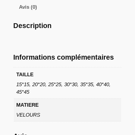
à
Avis (0)
1
Description
1
,
7
Informations complémentaires
6
TAILLE
€
15*15, 20*20, 25*25, 30*30, 35*35, 40*40,
45*45
MATIERE
VELOURS