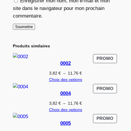
Enregistrer mon nom, mon e-mail et mon
site dans le navigateur pour mon prochain
commentaire.
Produits similaires
PRODUI
PROMO
0002
EN
PROMO
Plage
3,82
€
–
11,76
€
de
Choix des options
prix :
PRODUI
PROMO
3,82 €
0004
EN
à
PROMO
Plage
3,82
€
–
11,76
€
11,76 €
de
Choix des options
prix :
PRODUI
PROMO
3,82 €
0005
EN
à