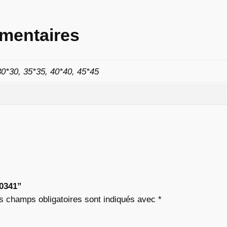
8
mentaires
2
30*30, 35*35, 40*40, 45*45
€
à
1
1
,
“0341”
s champs obligatoires sont indiqués avec
*
7