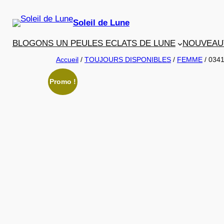
Aller
au
Soleil de Lune
contenu
BLOGONS UN PEU
LES ECLATS DE LUNE
NOUVEAU
Accueil
/
TOUJOURS DISPONIBLES
/
FEMME
/ 034
Promo !