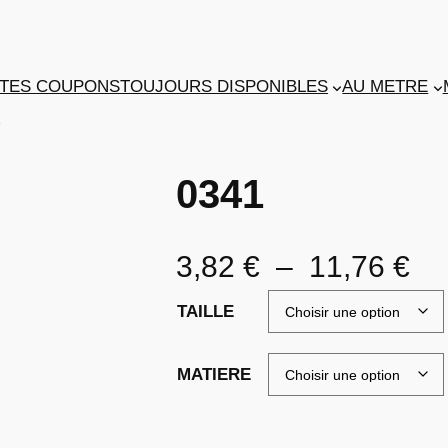
TES COUPONS
TOUJOURS DISPONIBLES
AU METRE
1
0341
P
3,82
€
–
11,76
€
l
TAILLE
a
MATIERE
g
e