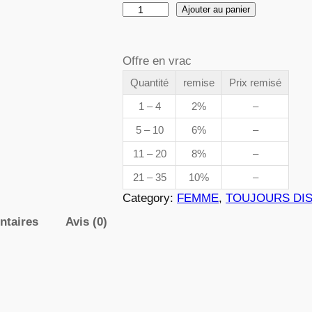
q
Ajouter au panier
d
u
a
e
Offre en vrac
n
t
Quantité
remise
Prix remisé
p
i
1 – 4
2%
–
t
r
5 – 10
6%
–
é
i
11 – 20
8%
–
d
e
21 – 35
10%
–
x
0
Category:
FEMME
, 
TOUJOURS DI
3
ntaires
Avis (0)
4
:
1
3
,