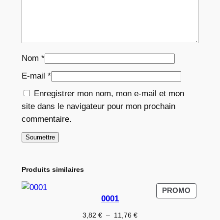
Nom
*
E-mail
*
Enregistrer mon nom, mon e-mail et mon
site dans le navigateur pour mon prochain
commentaire.
Produits similaires
PRODUI
PROMO
0001
EN
PROMO
Plage
3,82
€
–
11,76
€