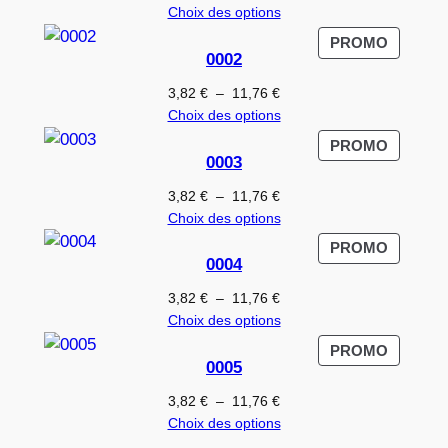
de
Choix des options
prix :
PRODUI
PROMO
3,82 €
0002
EN
à
PROMO
Plage
3,82
€
–
11,76
€
11,76 €
de
Choix des options
prix :
PRODUI
PROMO
3,82 €
0003
EN
à
PROMO
Plage
3,82
€
–
11,76
€
11,76 €
de
Choix des options
prix :
PRODUI
PROMO
3,82 €
0004
EN
à
PROMO
Plage
3,82
€
–
11,76
€
11,76 €
de
Choix des options
prix :
PRODUI
PROMO
3,82 €
0005
EN
à
PROMO
Plage
3,82
€
–
11,76
€
11,76 €
de
Choix des options
prix :