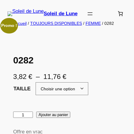
Aller
au
Soleil de Lune
contenu
Accueil
/
TOUJOURS DISPONIBLES
/
FEMME
/ 0282
Promo !
0282
P
3,82
€
–
11,76
€
l
TAILLE
a
g
q
Ajouter au panier
e
u
d
a
Offre en vrac