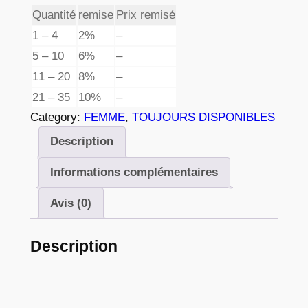
e
n
Quantité
remise
Prix remisé
t
p
1 – 4
2%
–
i
5 – 10
6%
–
r
t
11 – 20
8%
–
é
i
21 – 35
10%
–
d
x
Category:
FEMME
, 
TOUJOURS DISPONIBLES
e
0
Description
2
:
8
Informations complémentaires
3
2
,
Avis (0)
8
Description
2
€