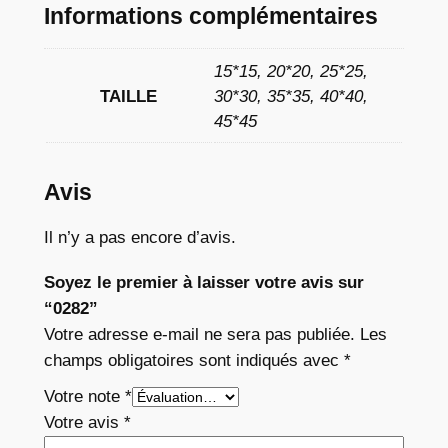
Informations complémentaires
à
1
15*15, 20*20, 25*25,
1
TAILLE
30*30, 35*35, 40*40,
45*45
,
7
Avis
6
Il n’y a pas encore d’avis.
€
Soyez le premier à laisser votre avis sur
“0282”
Votre adresse e-mail ne sera pas publiée.
Les
champs obligatoires sont indiqués avec
*
Votre note
*
Votre avis
*