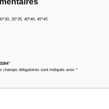
mentaires
8
30*30, 35*35, 40*40, 45*45
2
€
à
“0264”
1
s champs obligatoires sont indiqués avec
*
1
,
7