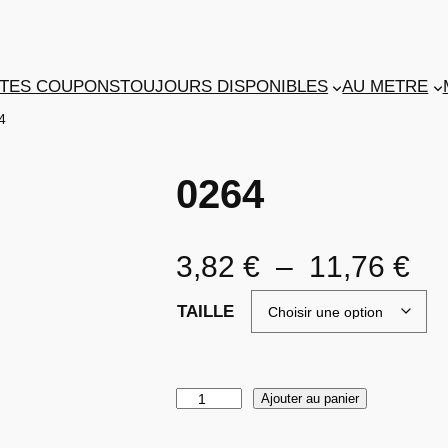
TES COUPONS
TOUJOURS DISPONIBLES
AU METRE
4
0264
P
3,82
€
–
11,76
€
l
TAILLE
a
g
q
Ajouter au panier
u
e