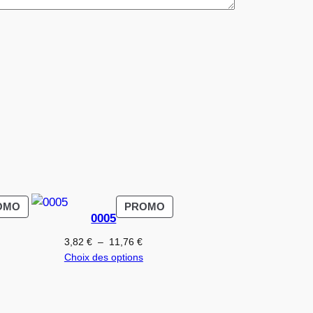
PRODUIT
PRODUIT
OMO
PROMO
0005
EN
EN
PROMOTION
PROMOTION
Plage
Plage
3,82
€
–
11,76
€
de
de
Choix des options
prix :
prix :
3,82 €
3,82 €
à
à