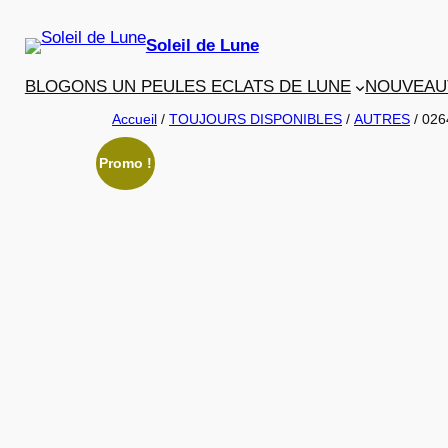
Aller
au
Soleil de Lune
contenu
BLOGONS UN PEU
LES ECLATS DE LUNE
NOUVEAU
Accueil
/
TOUJOURS DISPONIBLES
/
AUTRES
/ 026
Promo !