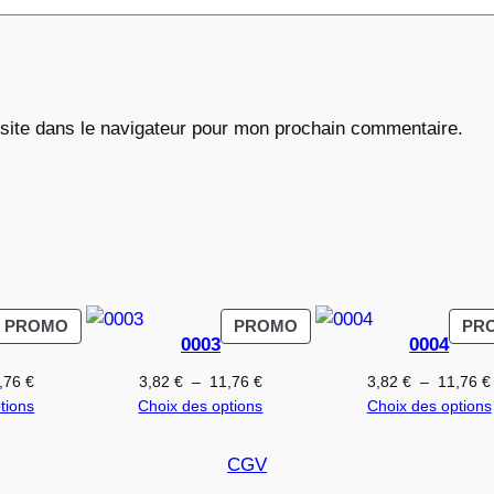
6
€
site dans le navigateur pour mon prochain commentaire.
PRODUIT
PRODUIT
PROMO
PROMO
PR
0003
0004
EN
EN
PROMOTION
PROMOTION
Plage
Plage
,76
€
3,82
€
–
11,76
€
3,82
€
–
11,76
€
de
de
tions
Choix des options
Choix des options
prix :
prix :
3,82 €
3,82 €
CGV
à
à