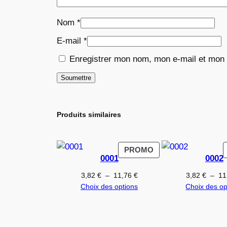
Nom
*
E-mail
*
Enregistrer mon nom, mon e-mail et mon 
Produits similaires
PRODUIT
PROMO
0001
0002
EN
PROMOTION
Plage
3,82
€
–
11,76
€
3,82
€
–
11
de
Choix des options
Choix des op
prix :
3,82 €
à