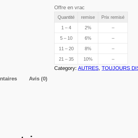
a
Offre en vrac
n
d
t
Quantité
remise
Prix remisé
e
i
1 – 4
2%
–
t
5 – 10
6%
–
p
é
11 – 20
8%
–
d
r
e
21 – 35
10%
–
0
i
Category:
AUTRES
, 
TOUJOURS DI
2
ntaires
Avis (0)
x
6
4
:
3
,