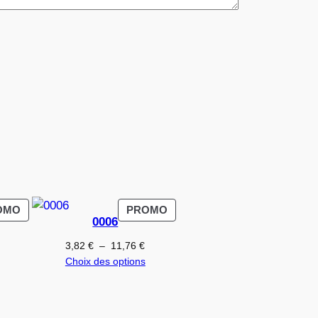
PRODUIT
PRODUIT
OMO
PROMO
0006
EN
EN
PROMOTION
PROMOTION
Plage
Plage
3,82
€
–
11,76
€
de
de
Choix des options
prix :
prix :
3,82 €
3,82 €
à
à