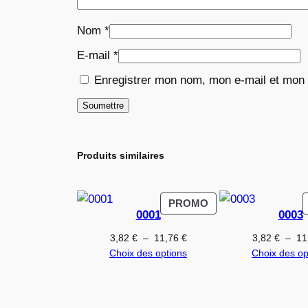
Nom
*
E-mail
*
Enregistrer mon nom, mon e-mail et mon 
Produits similaires
PRODUIT
PROMO
0001
0003
EN
PROMOTION
Plage
3,82
€
–
11,76
€
3,82
€
–
11
de
Choix des options
Choix des op
prix :
3,82 €
à