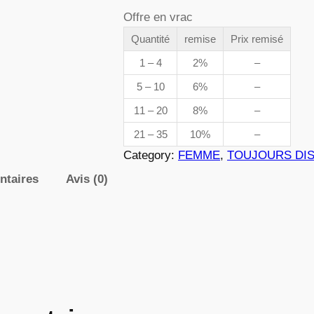
a
Offre en vrac
n
d
t
Quantité
remise
Prix remisé
e
i
1 – 4
2%
–
t
5 – 10
6%
–
p
é
11 – 20
8%
–
d
r
e
21 – 35
10%
–
0
i
Category:
FEMME
, 
TOUJOURS DI
2
ntaires
Avis (0)
x
5
7
:
3
,