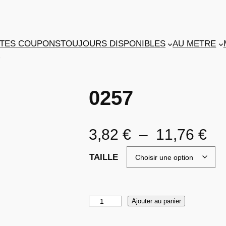
TES COUPONS
TOUJOURS DISPONIBLES
AU METRE
7
0257
P
3,82
€
–
11,76
€
l
TAILLE
a
g
q
Ajouter au panier
u
e