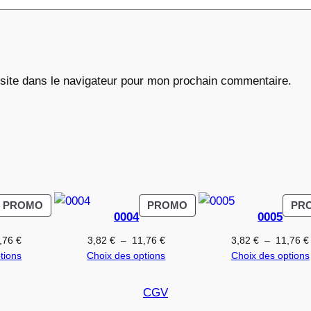
6
€
site dans le navigateur pour mon prochain commentaire.
PRODUIT
PRODUIT
PROMO
PROMO
PR
0004
0005
EN
EN
PROMOTION
PROMOTION
Plage
Plage
,76
€
3,82
€
–
11,76
€
3,82
€
–
11,76
€
de
de
tions
Choix des options
Choix des options
prix :
prix :
3,82 €
3,82 €
CGV
à
à