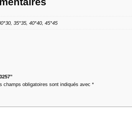
mentaires
8
30*30, 35*35, 40*40, 45*45
2
€
à
“0257”
1
s champs obligatoires sont indiqués avec
*
1
,
7