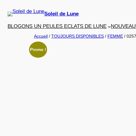
Aller
au
Soleil de Lune
contenu
BLOGONS UN PEU
LES ECLATS DE LUNE
NOUVEAU
Accueil
/
TOUJOURS DISPONIBLES
/
FEMME
/ 025
Promo !