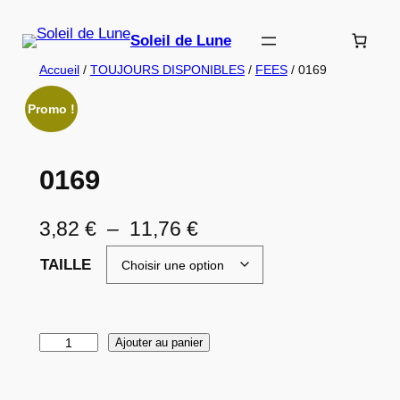
Aller
au
Soleil de Lune
contenu
Accueil
/
TOUJOURS DISPONIBLES
/
FEES
/ 0169
Promo !
0169
P
3,82
€
–
11,76
€
l
TAILLE
a
g
q
Ajouter au panier
e
u
d
a