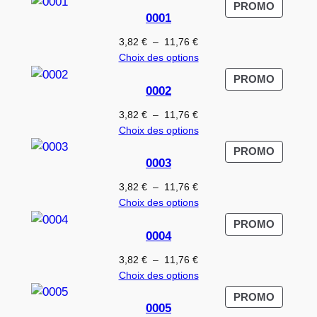
PRODUI
PROMO
0001
EN
PROMO
Plage
3,82
€
–
11,76
€
de
Choix des options
prix :
PRODUI
PROMO
3,82 €
0002
EN
à
PROMO
Plage
3,82
€
–
11,76
€
11,76 €
de
Choix des options
prix :
PRODUI
PROMO
3,82 €
0003
EN
à
PROMO
Plage
3,82
€
–
11,76
€
11,76 €
de
Choix des options
prix :
PRODUI
PROMO
3,82 €
0004
EN
à
PROMO
Plage
3,82
€
–
11,76
€
11,76 €
de
Choix des options
prix :
PRODUI
PROMO
3,82 €
0005
EN