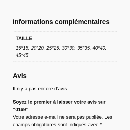
à
1
Informations complémentaires
1
,
TAILLE
7
15*15, 20*20, 25*25, 30*30, 35*35, 40*40,
45*45
6
Avis
€
Il n’y a pas encore d’avis.
Soyez le premier à laisser votre avis sur
“0169”
Votre adresse e-mail ne sera pas publiée.
Les
champs obligatoires sont indiqués avec
*