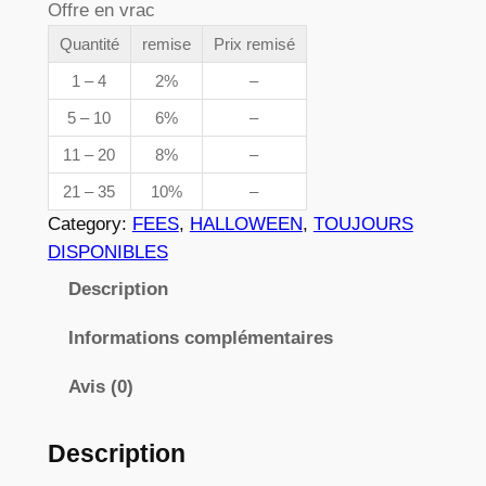
Offre en vrac
e
n
t
Quantité
remise
Prix remisé
p
i
1 – 4
2%
–
r
t
5 – 10
6%
–
é
i
11 – 20
8%
–
d
x
e
21 – 35
10%
–
0
Category:
FEES
, 
HALLOWEEN
, 
TOUJOURS
1
:
DISPONIBLES
6
3
Description
9
,
Informations complémentaires
8
Avis (0)
2
Description
€