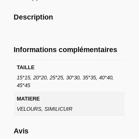
€
à
Description
1
1
,
Informations complémentaires
7
TAILLE
6
15*15, 20*20, 25*25, 30*30, 35*35, 40*40,
45*45
€
MATIERE
VELOURS, SIMILICUIR
Avis