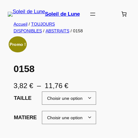
Aller
au
Soleil de Lune
contenu
Accueil
/
TOUJOURS
DISPONIBLES
/
ABSTRAITS
/ 0158
Promo !
0158
P
3,82
€
–
11,76
€
l
TAILLE
a
g
MATIERE
e