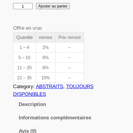
d
q
Ajouter au panier
e
u
p
a
Offre en vrac
n
r
t
Quantité
remise
Prix remisé
i
i
1 – 4
2%
–
x
t
5 – 10
6%
–
é
11 – 20
8%
–
d
:
e
21 – 35
10%
–
3
0
Category:
ABSTRAITS
, 
TOUJOURS
1
,
DISPONIBLES
5
8
Description
8
2
Informations complémentaires
Avis (0)