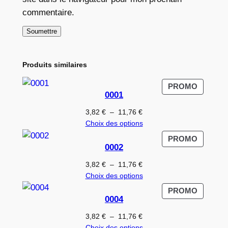
commentaire.
Produits similaires
PRODUI
PROMO
0001
EN
PROMO
Plage
3,82
€
–
11,76
€
de
Choix des options
prix :
PRODUI
PROMO
3,82 €
0002
EN
à
PROMO
Plage
3,82
€
–
11,76
€
11,76 €
de
Choix des options
prix :
PRODUI
PROMO
3,82 €
0004
EN
à
PROMO
Plage
3,82
€
–
11,76
€
11,76 €
de
Choix des options