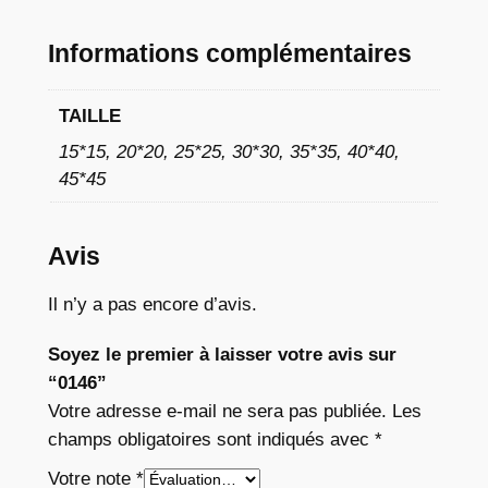
à
Informations complémentaires
1
1
TAILLE
,
15*15, 20*20, 25*25, 30*30, 35*35, 40*40,
7
45*45
6
Avis
€
Il n’y a pas encore d’avis.
Soyez le premier à laisser votre avis sur
“0146”
Votre adresse e-mail ne sera pas publiée.
Les
champs obligatoires sont indiqués avec
*
Votre note
*