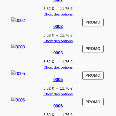
EN
PROMO
Plage
3,82
€
–
11,76
€
de
Choix des options
prix :
PRODUI
PROMO
3,82 €
0002
EN
à
PROMO
Plage
3,82
€
–
11,76
€
11,76 €
de
Choix des options
prix :
PRODUI
PROMO
3,82 €
0003
EN
à
PROMO
Plage
3,82
€
–
11,76
€
11,76 €
de
Choix des options
prix :
PRODUI
PROMO
3,82 €
0005
EN
à
PROMO
Plage
3,82
€
–
11,76
€
11,76 €
de
Choix des options
prix :
PRODUI
PROMO
3,82 €
0006
EN
à
PROMO
Plage
3,82
€
–
11,76
€