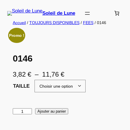
Aller
au
Soleil de Lune
contenu
Accueil
/
TOUJOURS DISPONIBLES
/
FEES
/ 0146
Promo !
0146
P
3,82
€
–
11,76
€
l
TAILLE
a
g
q
Ajouter au panier
e
u
d
a