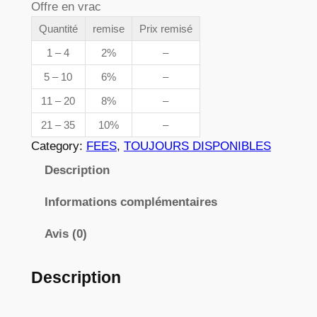
Offre en vrac
e
n
t
Quantité
remise
Prix remisé
p
i
1 – 4
2%
–
r
t
5 – 10
6%
–
é
i
11 – 20
8%
–
d
x
e
21 – 35
10%
–
0
Category:
FEES
, 
TOUJOURS DISPONIBLES
1
:
Description
4
3
6
Informations complémentaires
,
8
Avis (0)
2
Description
€