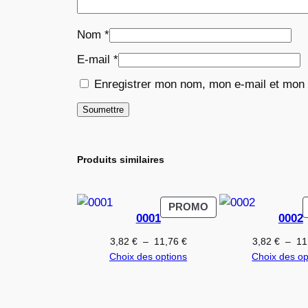
Nom
*
E-mail
*
Enregistrer mon nom, mon e-mail et mon 
Produits similaires
PRODUIT
PROMO
0001
0002
EN
PROMOTION
Plage
3,82
€
–
11,76
€
3,82
€
–
11
de
Choix des options
Choix des op
prix :
3,82 €
à