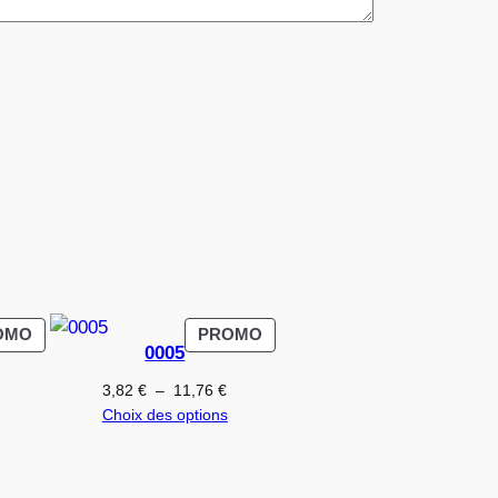
PRODUIT
PRODUIT
OMO
PROMO
0005
EN
EN
PROMOTION
PROMOTION
Plage
Plage
3,82
€
–
11,76
€
de
de
Choix des options
prix :
prix :
3,82 €
3,82 €
à
à