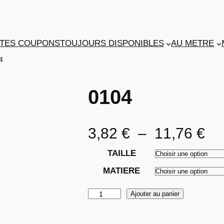
TES COUPONS
TOUJOURS DISPONIBLES
AU METRE
4
0104
P
3,82
€
–
11,76
€
l
TAILLE
MATIERE
a
q
Ajouter au panier
g
u
e
a