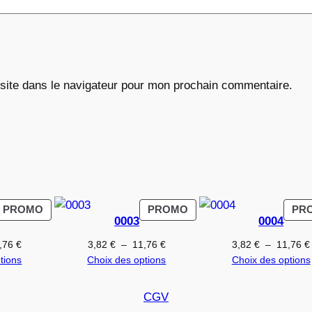
6
€
site dans le navigateur pour mon prochain commentaire.
PRODUIT
PRODUIT
PROMO
PROMO
PR
0003
0004
EN
EN
PROMOTION
PROMOTION
Plage
Plage
,76
€
3,82
€
–
11,76
€
3,82
€
–
11,76
€
de
de
tions
Choix des options
Choix des options
prix :
prix :
3,82 €
3,82 €
CGV
à
à