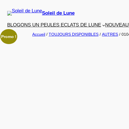
Aller
au
Soleil de Lune
contenu
BLOGONS UN PEU
LES ECLATS DE LUNE
NOUVEAU
Accueil
/
TOUJOURS DISPONIBLES
/
AUTRES
/ 010
Promo !