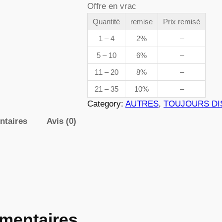
Offre en vrac
n
d
t
Quantité
remise
Prix remisé
i
1 – 4
2%
–
e
t
5 – 10
6%
–
é
p
11 – 20
8%
–
d
r
e
21 – 35
10%
–
0
Category:
AUTRES
, 
TOUJOURS DI
i
1
ntaires
Avis (0)
0
x
4
:
3
mentaires
,