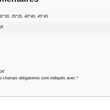
8
30*30, 35*35, 40*40, 45*45
2
IR
€
à
1
04”
1
s champs obligatoires sont indiqués avec
*
,
7