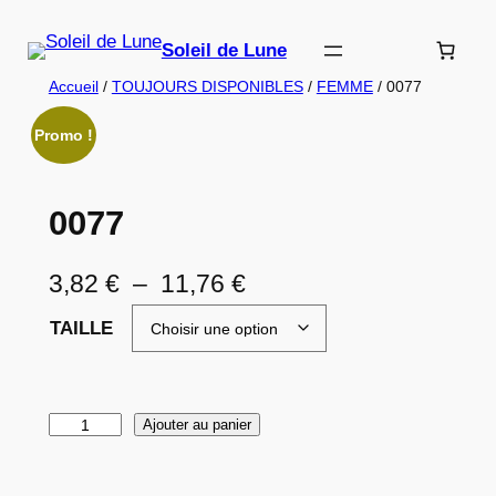
Aller
au
Soleil de Lune
contenu
Accueil
/
TOUJOURS DISPONIBLES
/
FEMME
/ 0077
Promo !
0077
P
3,82
€
–
11,76
€
l
TAILLE
a
g
q
Ajouter au panier
e
u
d
a