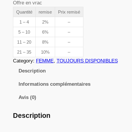
Offre en vrac
e
n
t
Quantité
remise
Prix remisé
p
i
1 – 4
2%
–
r
t
5 – 10
6%
–
é
i
11 – 20
8%
–
d
x
e
21 – 35
10%
–
0
Category:
FEMME
, 
TOUJOURS DISPONIBLES
0
:
Description
7
3
7
Informations complémentaires
,
8
Avis (0)
2
Description
€