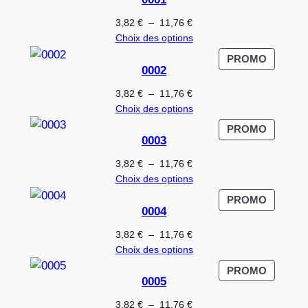
EN
PROMO
Plage
3,82
€
–
11,76
€
de
Choix des options
prix :
PRODUI
PROMO
3,82 €
0002
EN
à
PROMO
Plage
3,82
€
–
11,76
€
11,76 €
de
Choix des options
prix :
PRODUI
PROMO
3,82 €
0003
EN
à
PROMO
Plage
3,82
€
–
11,76
€
11,76 €
de
Choix des options
prix :
PRODUI
PROMO
3,82 €
0004
EN
à
PROMO
Plage
3,82
€
–
11,76
€
11,76 €
de
Choix des options
prix :
PRODUI
PROMO
3,82 €
0005
EN
à
PROMO
Plage
3,82
€
–
11,76
€