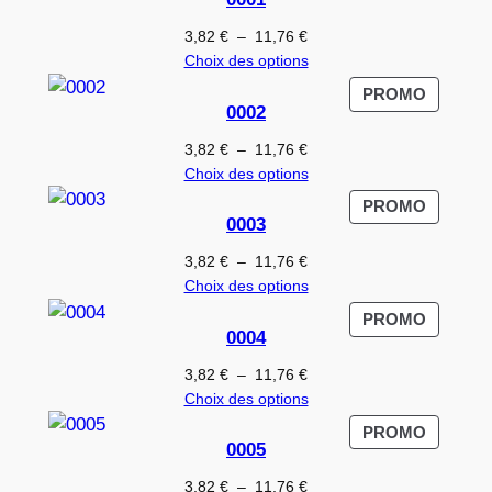
EN
PROMO
Plage
3,82
€
–
11,76
€
de
Choix des options
prix :
PRODUI
PROMO
3,82 €
0002
EN
à
PROMO
Plage
3,82
€
–
11,76
€
11,76 €
de
Choix des options
prix :
PRODUI
PROMO
3,82 €
0003
EN
à
PROMO
Plage
3,82
€
–
11,76
€
11,76 €
de
Choix des options
prix :
PRODUI
PROMO
3,82 €
0004
EN
à
PROMO
Plage
3,82
€
–
11,76
€
11,76 €
de
Choix des options
prix :
PRODUI
PROMO
3,82 €
0005
EN
à
PROMO
Plage
3,82
€
–
11,76
€