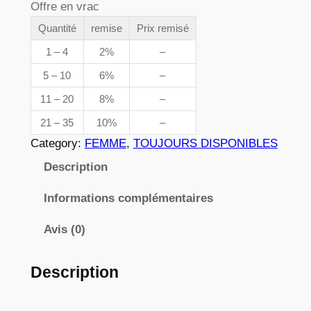
Offre en vrac
e
n
t
Quantité
remise
Prix remisé
p
i
1 – 4
2%
–
r
t
5 – 10
6%
–
é
i
11 – 20
8%
–
d
x
e
21 – 35
10%
–
0
Category:
FEMME
, 
TOUJOURS DISPONIBLES
0
:
Description
3
3
7
Informations complémentaires
,
8
Avis (0)
2
Description
€