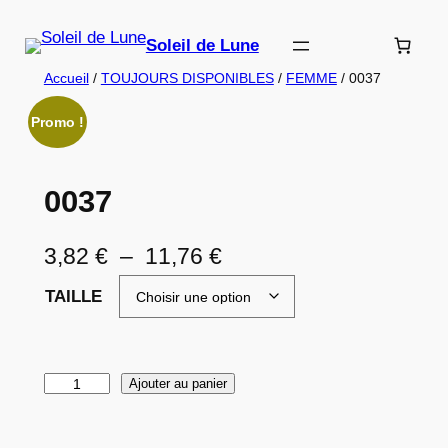
Aller
au
Soleil de Lune
contenu
Accueil
/
TOUJOURS DISPONIBLES
/
FEMME
/ 0037
Promo !
0037
P
3,82
€
–
11,76
€
l
TAILLE
a
g
q
Ajouter au panier
e
u
d
a