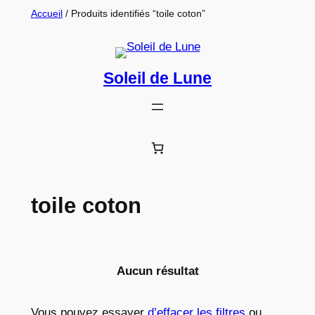
Aller
Accueil
/ Produits identifiés “toile coton”
au
contenu
Soleil de Lune
toile coton
Aucun résultat
Vous pouvez essayer
d’effacer les filtres
ou