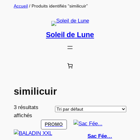
Aller
Accueil
/ Produits identifiés “similicuir”
au
contenu
Soleil de Lune
similicuir
3 résultats
affichés
PRODUIT
PROMO
EN
Sac Fée…
PROMOTION