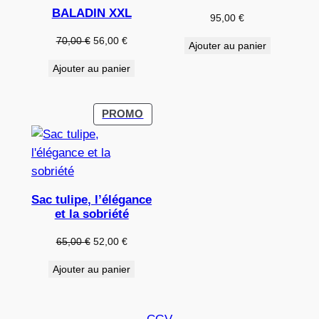
BALADIN XXL
95,00
€
Le
Le
70,00
€
56,00
€
Ajouter au panier
prix
prix
Ajouter au panier
initial
actuel
était :
est :
70,00 €.
56,00 €.
PRODUIT
PROMO
EN
PROMOTION
Sac tulipe, l’élégance
et la sobriété
Le
Le
65,00
€
52,00
€
prix
prix
Ajouter au panier
initial
actuel
était :
est :
65,00 €.
52,00 €.