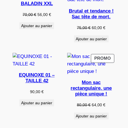
EN
EN
BALADIN XXL
PROMOTION
PROMO
Brutal et tendance !
Le
Le
70,00
€
56,00
€
Sac tête de mort.
prix
prix
Ajouter au panier
initial
actuel
Le
Le
75,00
€
60,00
€
était :
est :
prix
prix
Ajouter au panier
70,00 €.
56,00 €.
initial
actuel
était :
est :
75,00 €.
60,00 €.
PRODUI
PROMO
EN
PROMO
EQUINOXE 01 –
TAILLE 42
Mon sac
rectangulaire, une
90,00
€
pièce unique !
Ajouter au panier
Le
Le
80,00
€
64,00
€
prix
prix
Ajouter au panier
initial
actuel
était :
est :