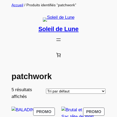
Aller
Accueil
/ Produits identifiés “patchwork”
au
contenu
Soleil de Lune
patchwork
5 résultats
affichés
PRODUIT
PRODUI
PROMO
PROMO