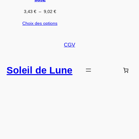
PROMOTION
Plage
3,43
€
–
9,02
€
de
Choix des options
prix :
3,43 €
à
CGV
9,02 €
Soleil de Lune