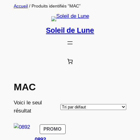
Aller
Accueil
/ Produits identifiés “MAC”
au
contenu
Soleil de Lune
MAC
Voici le seul
résultat
PRODUIT
PROMO
EN
0892