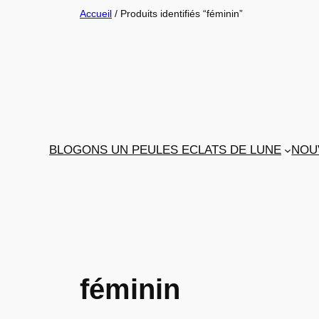
Aller
Accueil
/ Produits identifiés “féminin”
au
contenu
BLOGONS UN PEU
LES ECLATS DE LUNE
NOU
féminin