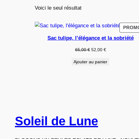
Voici le seul résultat
PROM
Sac tulipe, l’élégance et la sobriété
Le
Le
65,00
€
52,00
€
prix
prix
Ajouter au panier
initial
actuel
était :
est :
65,00 €.
52,00 €.
Soleil de Lune