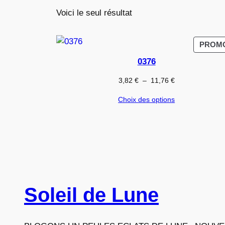
Voici le seul résultat
PROM
0376
Plage
3,82
€
–
11,76
€
de
Choix des options
prix :
3,82 €
à
11,76 €
Soleil de Lune