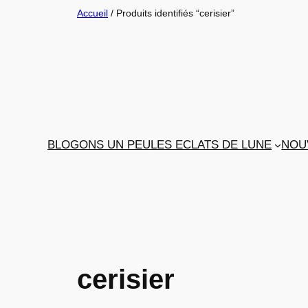
Aller
Accueil
/ Produits identifiés “cerisier”
au
contenu
BLOGONS UN PEU
LES ECLATS DE LUNE
NOU
cerisier