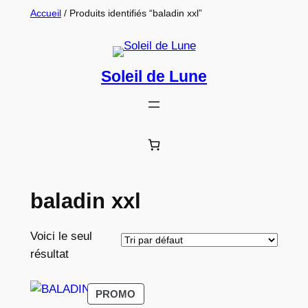
Aller
Accueil
/ Produits identifiés “baladin xxl”
au
contenu
Soleil de Lune
baladin xxl
Voici le seul
résultat
PRODUIT
PROMO