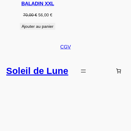
EN
BALADIN XXL
PROMOTION
Le
Le
70,00
€
56,00
€
prix
prix
Ajouter au panier
initial
actuel
était :
est :
70,00 €.
56,00 €.
CGV
Soleil de Lune