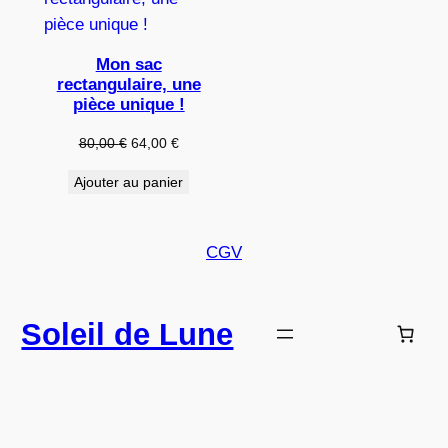
EN
PROMOTION
Mon sac
rectangulaire, une
pièce unique !
Le
Le
80,00
€
64,00
€
prix
prix
Ajouter au panier
initial
actuel
était :
est :
80,00 €.
64,00 €.
CGV
Soleil de Lune